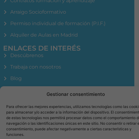
Contratos formación y aprendizaje
Arraigo Socioformativo
Permiso individual de formación (P.I.F.)
Alquiler de Aulas en Madrid
ENLACES DE INTERÉS
Descúbrenos
Trabaja con nosotros
Blog
Contacto
Gestionar consentimiento
Para ofrecer las mejores experiencias, utilizamos tecnologías como las cook
para almacenar y/o acceder a la información del dispositivo. El consentimien
de estas tecnologías nos permitirá procesar datos como el comportamiento 
navegación o las identificaciones únicas en este sitio. No consentir o retirar e
Aviso Legal
Política de Privacidad
Política de Cookies
consentimiento, puede afectar negativamente a ciertas características y
Política de Calidad
Política de Seguridad de la información
funciones.