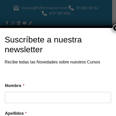
cursos@fsiformacion.com
91 682 58 62
675 381 905
Suscríbete a nuestra
newsletter
Recibe todas las Novedades sobre nuestros Cursos
Nombre
*
CAMPUS
Apellidos
*